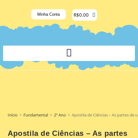
R$
0.00
Minha Conta
PLATAFORMA DIGITAL DE APOIO PEDAGÓGICO AOS DOCENTES
Início
>
Fundamental
>
2º Ano
>
Apostila de Ciências – As partes de u
Apostila de Ciências – As partes