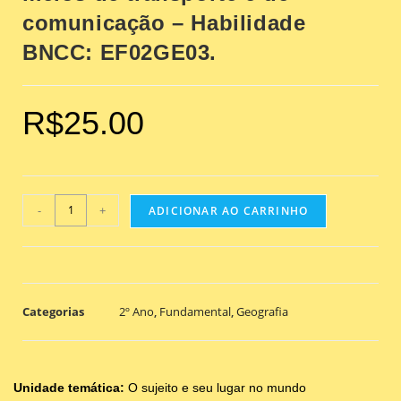
comunicação – Habilidade
BNCC: EF02GE03.
R$
25.00
-
+
ADICIONAR AO CARRINHO
Categorias
2º Ano
,
Fundamental
,
Geografia
Unidade temática:
O sujeito e seu lugar no mundo