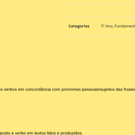
Categorias
5º Ano
,
Fundament
 os verbos em concordância com pronomes pessoais/sujeitos das frases
posto e verbo em textos lidos e produzidos.