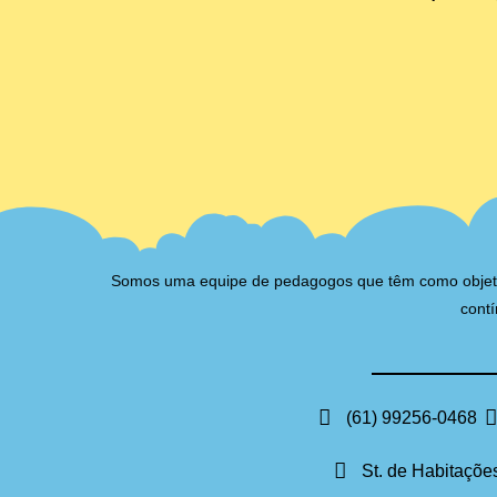
Somos uma equipe de pedagogos que têm como objetivo 
contí
(61) 99256-0468
St. de Habitações