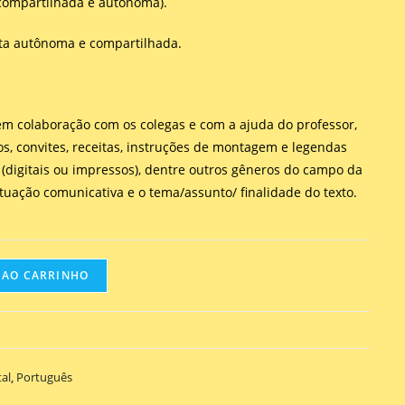
(compartilhada e autônoma).
ita autônoma e compartilhada.
 em colaboração com os colegas e com a ajuda do professor,
sos, convites, receitas, instruções de montagem e legendas
s (digitais ou impressos), dentre outros gêneros do campo da
ituação comunicativa e o tema/assunto/ finalidade do texto.
 AO CARRINHO
al
,
Português