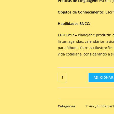
Práticas de Linguagem:
Escrita 
Objetos de Conhecimento
: Escr
Habilidades BNCC:
EF01LP17 –
Planejar e produzir,
listas, agendas, calendários, avi
para álbuns, fotos ou ilustraçõe
vida cotidiana, considerando a s
ADICIONAR
Categorias
1º Ano
,
Fundament