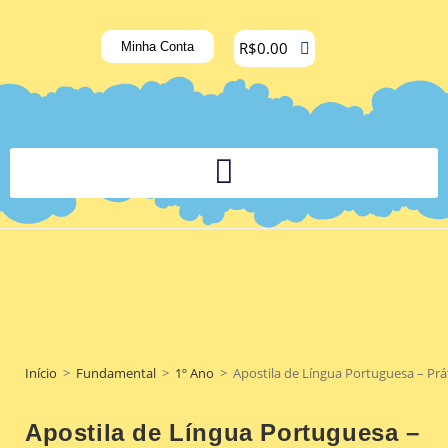
R$
0.00
Minha Conta
PLATAFORMA DIGITAL DE APOIO PEDAGÓGICO AOS DOCENTES
Início
>
Fundamental
>
1º Ano
>
Apostila de Língua Portuguesa – Pr
Apostila de Língua Portuguesa –