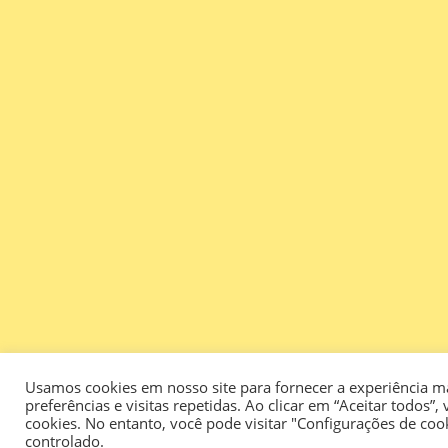
Usamos cookies em nosso site para fornecer a experiência m
preferências e visitas repetidas. Ao clicar em “Aceitar todo
cookies. No entanto, você pode visitar "Configurações de co
controlado.