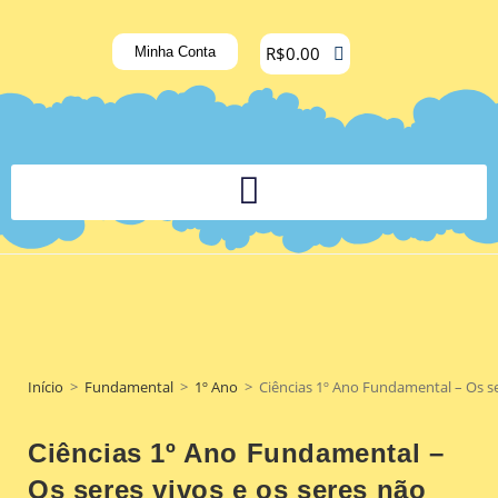
R$
0.00
Minha Conta
PLATAFORMA DIGITAL DE APOIO PEDAGÓGICO AOS DOCENTES
Início
>
Fundamental
>
1º Ano
>
Ciências 1º Ano Fundamental – Os ser
Ciências 1º Ano Fundamental –
Os seres vivos e os seres não