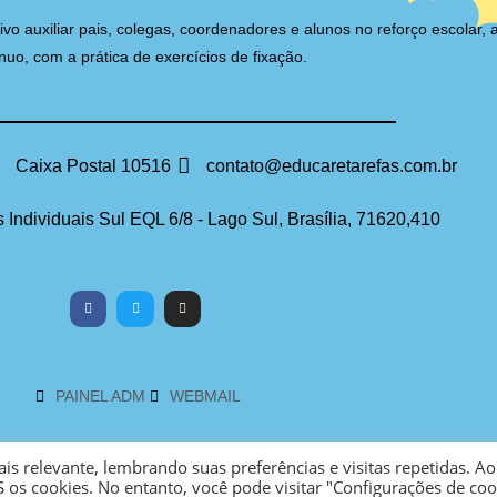
auxiliar pais, colegas, coordenadores e alunos no reforço escolar, 
nuo, com a prática de exercícios de fixação.
Caixa Postal 10516
contato@educaretarefas.com.br
 Individuais Sul EQL 6/8 - Lago Sul, Brasília, 71620,410
PAINEL ADM
WEBMAIL
s relevante, lembrando suas preferências e visitas repetidas. Ao
 os cookies. No entanto, você pode visitar "Configurações de coo