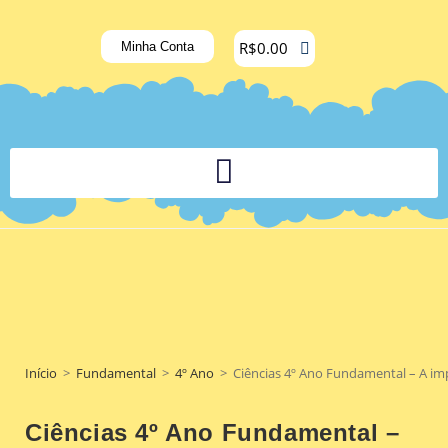
R$
0.00
Minha Conta
PLATAFORMA DIGITAL DE APOIO PEDAGÓGICO AOS DOCENTES
Início
>
Fundamental
>
4º Ano
>
Ciências 4º Ano Fundamental – A imp
Ciências 4º Ano Fundamental –