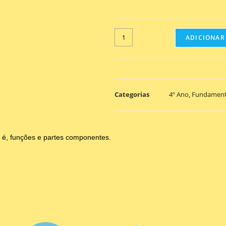
ADICIONAR
Categorias
4º Ano
,
Fundament
 é, funções e partes componentes.