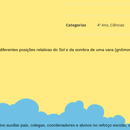
Categorias
4º Ano
,
Ciências
 diferentes posições relativas do Sol e da sombra de uma vara (gnômon
auxiliar pais, colegas, coordenadores e alunos no reforço escolar, 