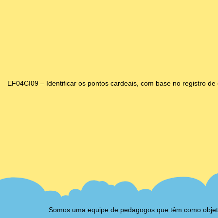
EF04CI09 – Identificar os pontos cardeais, com base no registro de
Somos uma equipe de pedagogos que têm como objetivo 