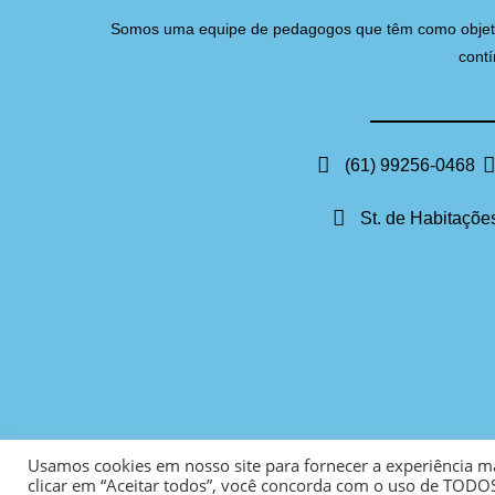
Somos uma equipe de pedagogos que têm como objetivo 
contí
(61) 99256-0468
St. de Habitações
Usamos cookies em nosso site para fornecer a experiência mai
clicar em “Aceitar todos”, você concorda com o uso de TODOS