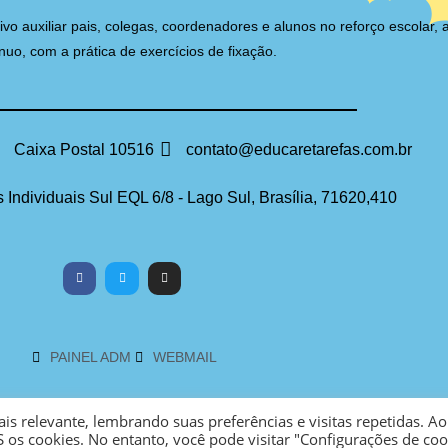
auxiliar pais, colegas, coordenadores e alunos no reforço escolar, 
nuo, com a prática de exercícios de fixação.
Caixa Postal 10516
contato@educaretarefas.com.br
 Individuais Sul EQL 6/8 - Lago Sul, Brasília, 71620,410
PAINEL ADM
WEBMAIL
s relevante, lembrando suas preferências e visitas repetidas. Ao
 os cookies. No entanto, você pode visitar "Configurações de coo