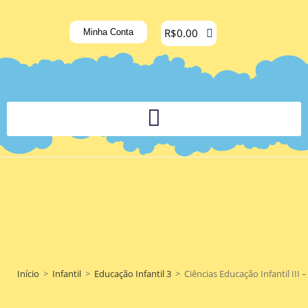
R$
0.00
Minha Conta
PLATAFORMA DIGITAL DE APOIO PEDAGÓGICO AOS DOCENTES
Início
>
Infantil
>
Educação Infantil 3
>
Ciências Educação Infantil III