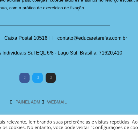
auxiliar pais, colegas, coordenadores e alunos no reforço escolar, 
nuo, com a prática de exercícios de fixação.
Caixa Postal 10516
contato@educaretarefas.com.br
 Individuais Sul EQL 6/8 - Lago Sul, Brasília, 71620,410
PAINEL ADM
WEBMAIL
s relevante, lembrando suas preferências e visitas repetidas. Ao
 os cookies. No entanto, você pode visitar "Configurações de coo
DESENVOLVIMENTO: ELEMENTWEB