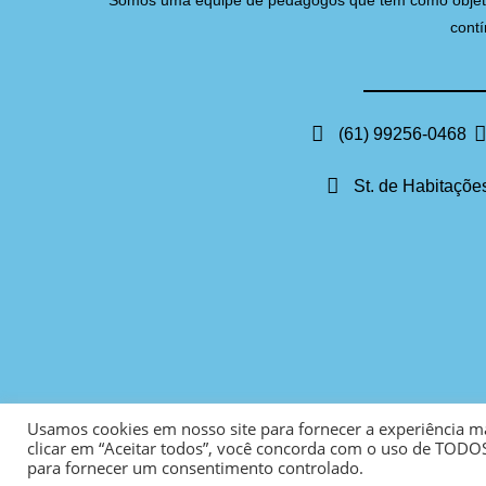
Somos uma equipe de pedagogos que têm como objetivo 
contí
(61) 99256-0468
St. de Habitações
Usamos cookies em nosso site para fornecer a experiência mai
clicar em “Aceitar todos”, você concorda com o uso de TODOS
para fornecer um consentimento controlado.