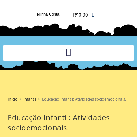
R$
0.00
Minha Conta
PLATAFORMA DIGITAL DE APOIO PEDAGÓGICO AOS DOCENTES
Início
>
Infantil
>
Educação Infantil: Atividades socioemocionais.
Educação Infantil: Atividades
socioemocionais.