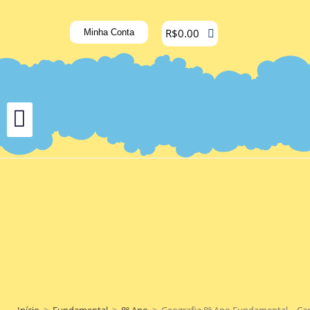
R$
0.00
Minha Conta
Início
>
Fundamental
>
8º Ano
>
Geografia 8º Ano Fundamental – Capi