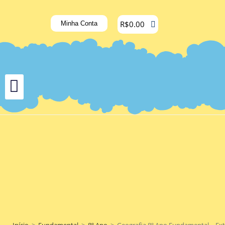
R$
0.00
Minha Conta
Início
>
Fundamental
>
8º Ano
>
Geografia 8º Ano Fundamental – Ext