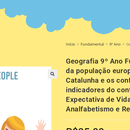
Início
>
Fundamental
>
9º Ano
>
Ge
Geografia 9º Ano F
da população europe
Catalunha e os conf
🔍
indicadores do cont
Expectativa de Vid
Analfabetismo e Re