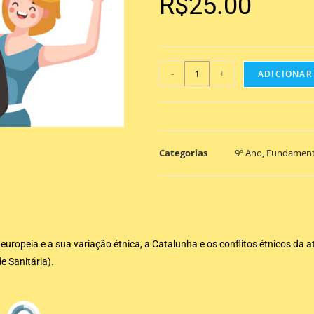
R$
25.00
-
+
ADICIONAR
Categorias
9º Ano
,
Fundament
ropeia e a sua variação étnica, a Catalunha e os conflitos étnicos da at
e Sanitária).