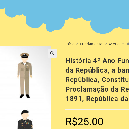
Início
>
Fundamental
>
4º Ano
>
Hi
História 4º Ano Fu
🔍
da República, a ba
República, Constit
Proclamação da Rep
1891, República da
R$
25.00