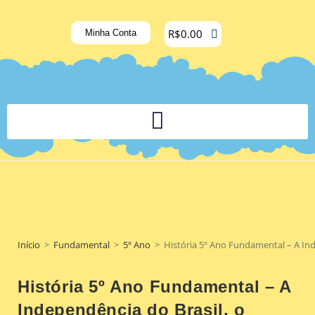
R$
0.00
Minha Conta
PLATAFORMA DIGITAL DE APOIO PEDAGÓGICO AOS DOCENTES
Início
>
Fundamental
>
5º Ano
>
História 5º Ano Fundamental – A In
História 5º Ano Fundamental – A
Independência do Brasil, o