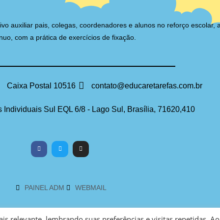
auxiliar pais, colegas, coordenadores e alunos no reforço escolar, 
nuo, com a prática de exercícios de fixação.
Caixa Postal 10516
contato@educaretarefas.com.br
 Individuais Sul EQL 6/8 - Lago Sul, Brasília, 71620,410
PAINEL ADM
WEBMAIL
s relevante, lembrando suas preferências e visitas repetidas. Ao