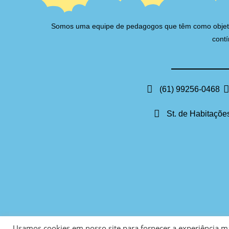
Somos uma equipe de pedagogos que têm como objetivo 
contí
(61) 99256-0468
St. de Habitações
Usamos cookies em nosso site para fornecer a experiência mai