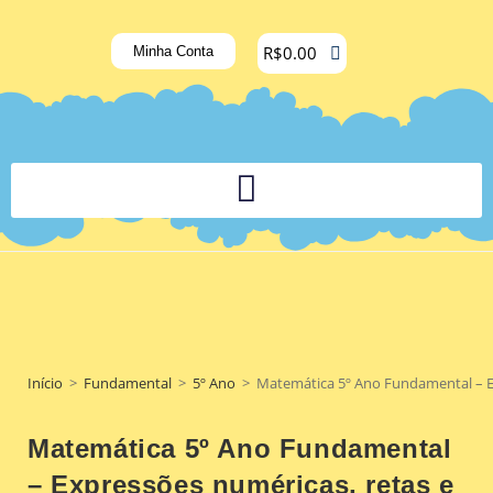
R$
0.00
Minha Conta
PLATAFORMA DIGITAL DE APOIO PEDAGÓGICO AOS DOCENTES
Início
>
Fundamental
>
5º Ano
>
Matemática 5º Ano Fundamental – Ex
Matemática 5º Ano Fundamental
– Expressões numéricas, retas e