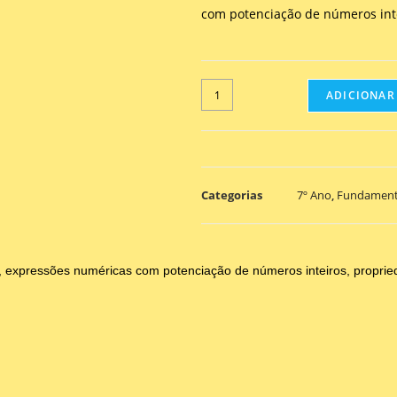
com potenciação de números inte
ADICIONAR
Categorias
7º Ano
,
Fundament
 expressões numéricas com potenciação de números inteiros, proprie