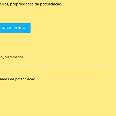
iros, propriedades da potenciação.
 AO CARRINHO
al
,
Matemática
dades da potenciação.