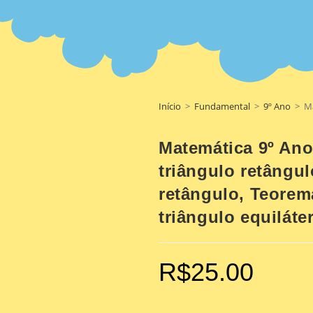
Início
>
Fundamental
>
9º Ano
>
Ma
Matemática 9º An
triângulo retângul
retângulo, Teorema
triângulo equiláte
R$
25.00