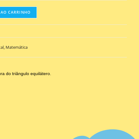
 AO CARRINHO
al
,
Matemática
a do triângulo equilátero.