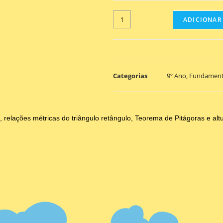
ADICIONAR
Categorias
9º Ano
,
Fundament
elações métricas do triângulo retângulo, Teorema de Pitágoras e altur