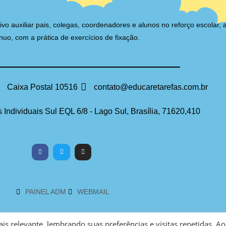
auxiliar pais, colegas, coordenadores e alunos no reforço escolar, 
nuo, com a prática de exercícios de fixação.
Caixa Postal 10516
contato@educaretarefas.com.br
 Individuais Sul EQL 6/8 - Lago Sul, Brasília, 71620,410
PAINEL ADM
WEBMAIL
s relevante, lembrando suas preferências e visitas repetidas. Ao