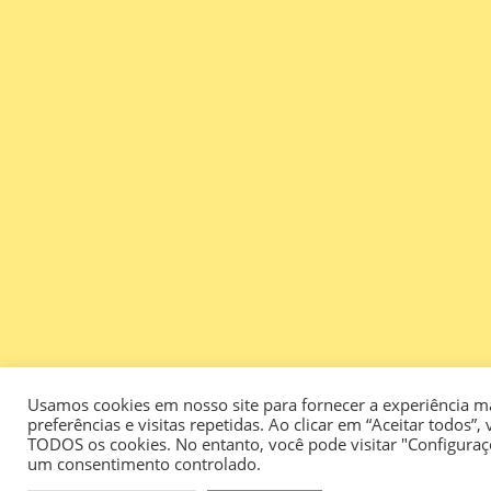
Usamos cookies em nosso site para fornecer a experiência m
preferências e visitas repetidas. Ao clicar em “Aceitar todos
TODOS os cookies. No entanto, você pode visitar "Configuraç
um consentimento controlado.