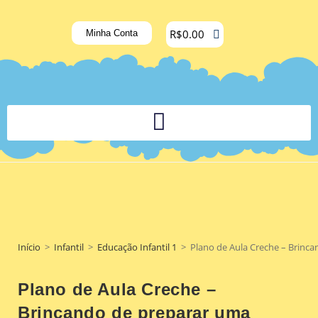
R$
0.00
Minha Conta
PLATAFORMA DIGITAL DE APOIO PEDAGÓGICO AOS DOCENTES
Início
>
Infantil
>
Educação Infantil 1
>
Plano de Aula Creche – Brinca
Plano de Aula Creche –
Brincando de preparar uma