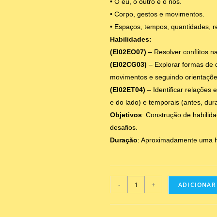
• O eu, o outro e o nós.
• Corpo, gestos e movimentos.
• Espaços, tempos, quantidades, r
Habilidades:
(EI02EO07)
– Resolver conflitos n
(EI02CG03)
– Explorar formas de 
movimentos e seguindo orientaçõe
(EI02ET04)
– Identificar relações 
e do lado) e temporais (antes, dur
Objetivos
: Construção de habilida
desafios.
Duração
: Aproximadamente uma h
-
+
ADICIONAR