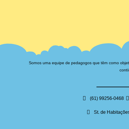
Somos uma equipe de pedagogos que têm como objetivo 
contí
(61) 99256-0468
St. de Habitações