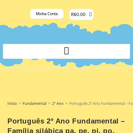
R$
0.00
Minha Conta
PLATAFORMA DIGITAL DE APOIO PEDAGÓGICO AOS DOCENTES
Início
>
Fundamental
>
2º Ano
>
Português 2º Ano Fundamental – Família 
Português 2º Ano Fundamental –
Família silábica pa, pe, pi, po,