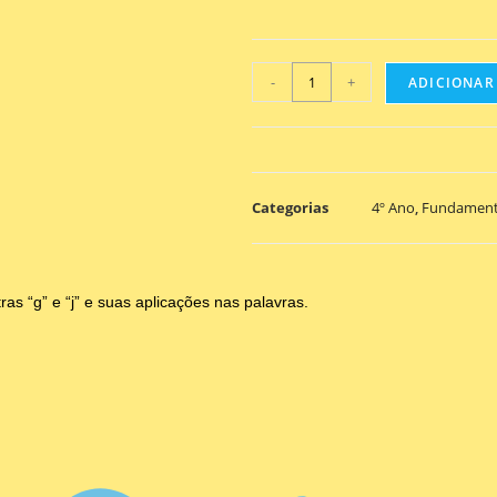
-
+
ADICIONAR
Categorias
4º Ano
,
Fundament
as “g” e “j” e suas aplicações nas palavras.