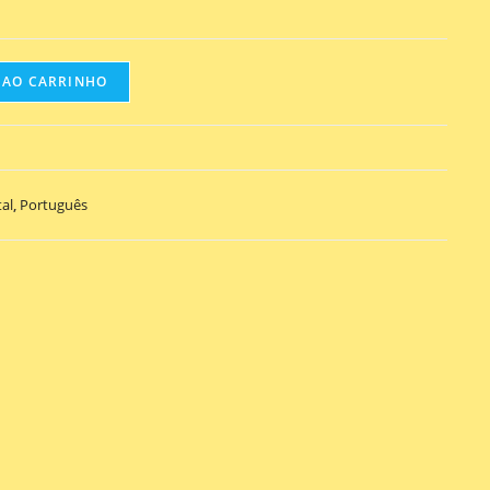
 AO CARRINHO
al
,
Português