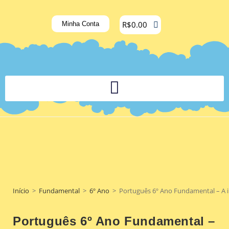
R$
0.00
Minha Conta
PLATAFORMA DIGITAL DE APOIO PEDAGÓGICO AOS DOCENTES
Início
>
Fundamental
>
6º Ano
>
Português 6º Ano Fundamental – A i
Português 6º Ano Fundamental –