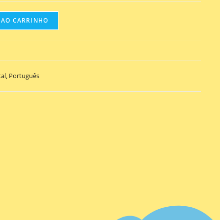
 AO CARRINHO
al
,
Português