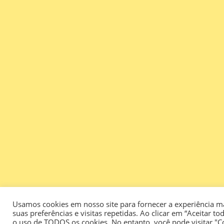
Usamos cookies em nosso site para fornecer a experiência m
suas preferências e visitas repetidas. Ao clicar em “Aceitar 
o uso de TODOS os cookies. No entanto, você pode visitar "C