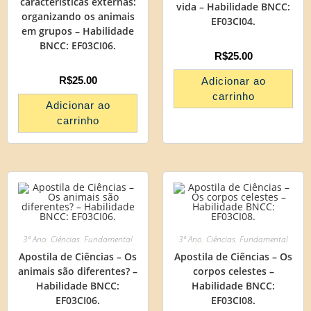
características externas:
vida – Habilidade BNCC:
organizando os animais
EF03CI04.
em grupos – Habilidade
BNCC: EF03CI06.
R$
25.00
R$
25.00
Adicionar ao
carrinho
Adicionar ao
carrinho
3º Ano
,
Ciências
,
Fundamental
3º Ano
,
Ciências
,
Fundamental
Apostila de Ciências – Os
Apostila de Ciências – Os
animais são diferentes? –
corpos celestes –
Habilidade BNCC:
Habilidade BNCC:
EF03CI06.
EF03CI08.