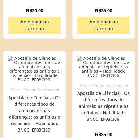
R$
20.00
R$
25.00
Adicionar ao
Adicionar ao
carrinho
carrinho
3º Ano
,
Ciências
,
Fundamental
3º Ano
,
Ciências
,
Fundamental
Apostila de Ciências – Os
Apostila de Ciências – Os
diferentes tipos de
diferentes tipos de
animais: os répteis e os
animais e suas
anfíbios – Habilidade
diferenças: os anfíbios e
BNCC: EF03CI06.
os peixes – Habilidade
BNCC: EF03CI09.
R$
25.00