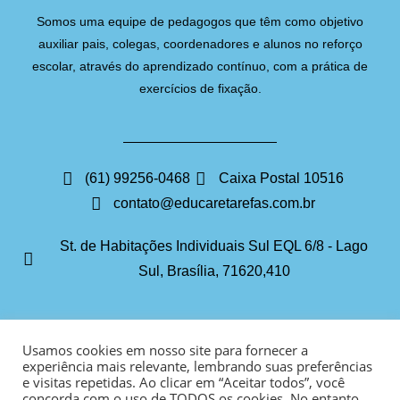
Somos uma equipe de pedagogos que têm como objetivo
auxiliar pais, colegas, coordenadores e alunos no reforço
escolar, através do aprendizado contínuo, com a prática de
exercícios de fixação.
(61) 99256-0468
Caixa Postal 10516
contato@educaretarefas.com.br
St. de Habitações Individuais Sul EQL 6/8 - Lago
Sul, Brasília, 71620,410
Usamos cookies em nosso site para fornecer a
experiência mais relevante, lembrando suas preferências
e visitas repetidas. Ao clicar em “Aceitar todos”, você
concorda com o uso de TODOS os cookies. No entanto,