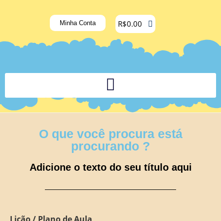
R$
0.00
Minha Conta
PLATAFORMA DIGITAL DE APOIO PEDAGÓGICO AOS DOCENTES
O que você procura está
procurando ?
Adicione o texto do seu título aqui
Lição / Plano de Aula