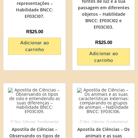
fontes de luz e a sua
representações –
passagem em diferentes
Habilidade BNCC:
objetos – Habilidade
EF03CI07.
BNCC: EF03CI02 e
EF03CI03.
R$
25.00
R$
25.00
Adicionar ao
carrinho
Adicionar ao
carrinho
3º Ano
,
Ciências
,
Fundamental
3º Ano
,
Ciências
,
Fundamental
Apostila de Ciências –
Apostila de Ciências – Os
Observando os tipos de
animais e as suas