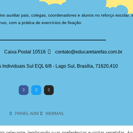
auxiliar pais, colegas, coordenadores e alunos no reforço escolar, 
nuo, com a prática de exercícios de fixação.
Caixa Postal 10516
contato@educaretarefas.com.br
 Individuais Sul EQL 6/8 - Lago Sul, Brasília, 71620,410
PAINEL ADM
WEBMAIL
s relevante, lembrando suas preferências e visitas repetidas. Ao