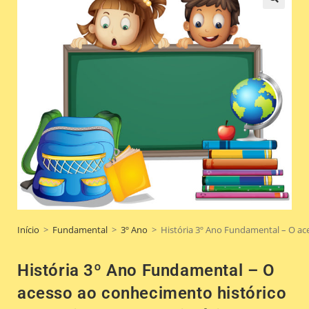
🔍
Início
>
Fundamental
>
3º Ano
>
História 3º Ano Fundamental – O aces
História 3º Ano Fundamental – O
acesso ao conhecimento histórico