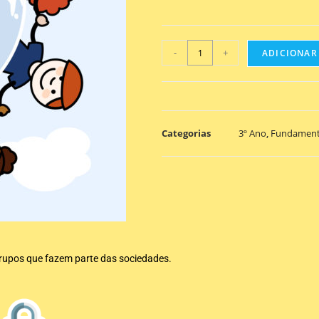
-
+
ADICIONAR
Categorias
3º Ano
,
Fundament
grupos que fazem parte das sociedades.