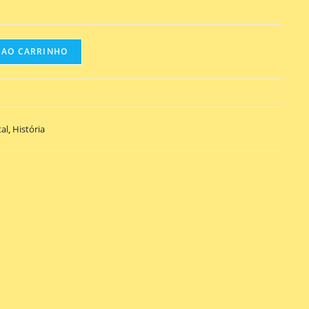
 AO CARRINHO
al
,
História