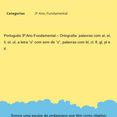
Categorias
3º Ano
,
Fundamental
Português 3º Ano Fundamental – Ortografia: palavras com al, el,
il, ol, ul, a letra “s” com som de “z”, palavras com bl, cl, fl, gl, pl e
tl.
Somos uma equipe de pedagogos que têm como objetivo