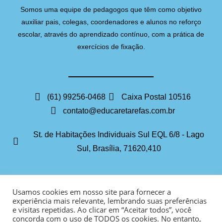
Somos uma equipe de pedagogos que têm como objetivo
auxiliar pais, colegas, coordenadores e alunos no reforço
escolar, através do aprendizado contínuo, com a prática de
exercícios de fixação.
(61) 99256-0468
Caixa Postal 10516
contato@educaretarefas.com.br
St. de Habitações Individuais Sul EQL 6/8 - Lago
Sul, Brasília, 71620,410
Usamos cookies em nosso site para fornecer a
experiência mais relevante, lembrando suas preferências
e visitas repetidas. Ao clicar em “Aceitar todos”, você
concorda com o uso de TODOS os cookies. No entanto,